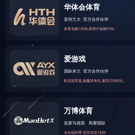
设备展示
返回
纸箱印刷设备展示
皇冠澳门官网(中国)官方网站 设备展示
物流系统展示
仓库展示
客户服务
返回
服务流程
服务保障
客户反馈
皇冠澳门官网(中国)官方网站
返回
招聘岗位
联系方式
DSC_0086
经营范围
>
纸箱
>
DSC_0086