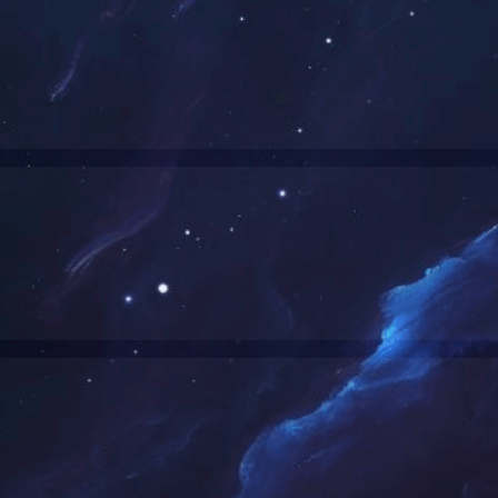
e process