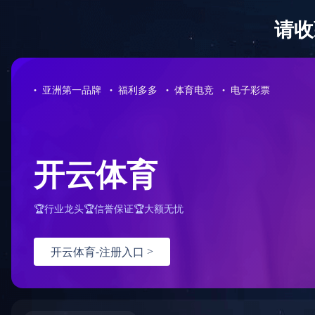
首页
关于我们
返回
公司简介
发展历程
企业文化
企业资质
组织架构
未来展望
新闻资讯
返回
公司新闻
行业资讯
经营范围
返回
皇冠澳门官网(中国)官方网站
纸箱
印刷
纸品