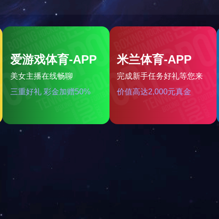
充！！！
姓名
邮箱
电话
内容