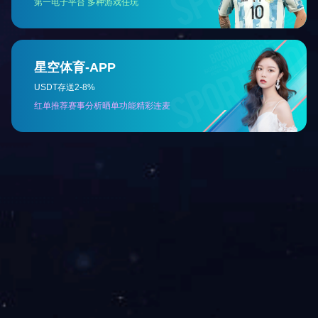
暂无
暂无！！！
联系方式
CONTACT US
姓名
邮箱
皇冠澳门官网(中国)官方网
站
电话
前台电话：0769-81310368
内容
传真：0769-81310080
邮编：523200
网址：fotoenglobo.com