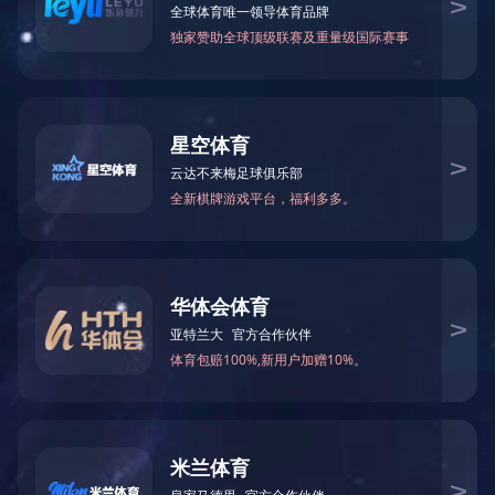
设备展示
返回
纸箱印刷设备展示
皇冠澳门官网(中国)官方网站 设备展示
物流系统展示
仓库展示
客户服务
返回
服务流程
服务保障
客户反馈
皇冠澳门官网(中国)官方网站
返回
招聘岗位
联系方式
您当前的位置:
招聘岗位
2021年4月招聘信息
1.
跟车搬运
：
男性，
50岁以下，吃苦耐劳、服