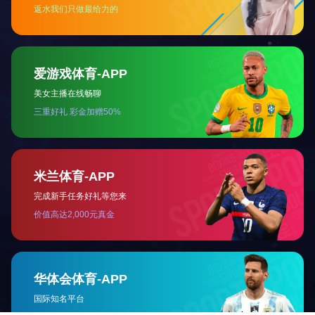
姓名
邮箱
皇冠澳门官网(中国)官方网
站
电话
前台电话：0769-81310368
内容
传真：0769-81310080
邮编：523200
网址：fotoenglobo.com
联系地址：东莞市望牛墩镇芙
蓉沙工业区
*
提交
皇冠澳门官网(中国)官方网站 版权所有
TOP
0769-81310368