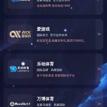
战略远景规划
五年发展规划
关于我们
公司
简介
发展
历程
企业
文化
产品研发计划
企业
资质
组织
架构
未来