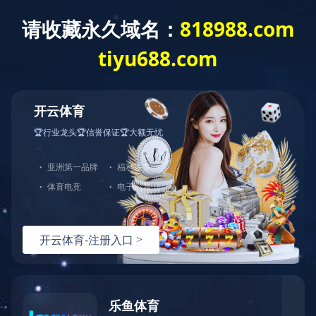
首页
关于我们
返回
公司简介
发展历程
企业文化
企业资质
组织架构
未来展望
新闻资讯
返回
公司新闻
行业资讯
经营范围
返回
皇冠澳门官网(中国)官方网站
纸箱
印刷
纸品