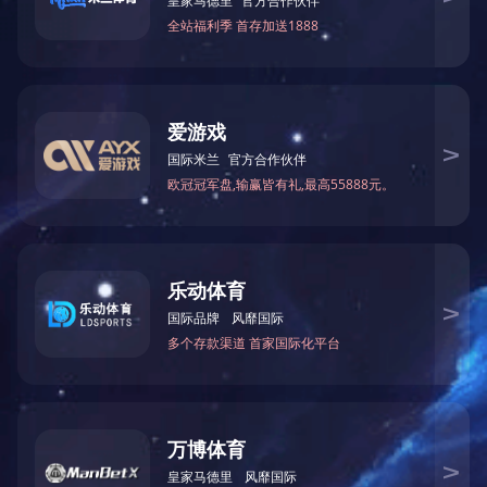
DSC_0088
1
产品详细
上一个：
DSC_0089
下一个：
DSC_0086
联系方式
CONTACT US
姓名
邮箱
皇冠澳门官网(中国)官方网