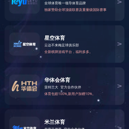
设备展示
返回
纸箱印刷设备展示
皇冠澳门官网(中国)官方网站 设备展示
物流系统展示
仓库展示
客户服务
返回
服务流程
服务保障
客户反馈
皇冠澳门官网(中国)官方网站
返回
招聘岗位
联系方式
DSC_0088
经营范围
>
纸箱
>
DSC_0088