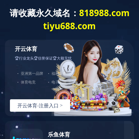
首页
关于我们
返回
公司简介
发展历程
企业文化
企业资质
组织架构
未来展望
新闻资讯
返回
公司新闻
行业资讯
经营范围
返回
皇冠澳门官网(中国)官方网站
纸箱
印刷
纸品